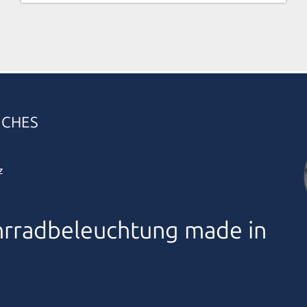
ICHES
z
rradbeleuchtung made in