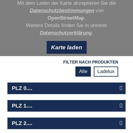
Mit dem Laden der Karte akzeptieren Sie die
Datenschutzbestimmungen
von
OpenStreetMap
.
Weitere Details finden Sie in unserer
Datenschutzerklärung
.
Karte laden
FILTER NACH PRODUKTEN
Alle
Ladelux
PLZ 0....
Light-Wolf Studio
PLZ 1....
Hermann-Mende-Str. 5-7
01099
Dresden
kultrad
PLZ 2....
www.light-wolf.de
Linienstr. 77